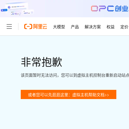
大模型
产品
解决方案
权益
定价
大模型
产品
解决方案
权益
定价
云市场
伙伴
服务
了解阿里云
精选产品
精选解决方案
普惠上云
产品定价
精选商城
成为销售伙伴
售前咨询
为什么选择阿里云
千问AI平台
非常抱歉
了解云产品的定价详情
大模型服务平台百炼
千问办公，解锁你的工作
普惠上云 官方力荐
分销伙伴
在线服务
网站建设
什么是云计算
大
大模型服务与应用平台
企业级Agent产品，直接
云服务器38元/年起，超
咨询伙伴
多端小程序
技术领先
该页面暂时无法访问，您可以到虚拟主机控制台重新启动站
云上成本管理
售后服务
轻量应用服务器
Agency Agents：拥
官方推荐返现计划
大模型
精选产品
精选解决方案
Salesforce 国际版订阅
稳定可靠
管理和优化成本
推荐新用户得奖励，单订单
销售伙伴合作计划
自助服务
友盟天域
安全合规
人工智能与机器学习
AI
文本生成
或者您可以先逛逛这里：虚拟主机帮助文档>>
云数据库 RDS
HappyHorse 打造一
云工开物
无影生态合作计划
在线服务
观测云
分析师报告
高校专属算力普惠，学生认
计算
互联网应用开发
Qwen3.8-Max
HOT
Salesforce On Alibaba C
工单服务
智能体时代全能旗舰模型
Tuya 物联网平台阿里云
研究报告与白皮书
人工智能平台 PAI
快速拥有专属 OpenClaw
大模
Consulting Partner 合
大数据
容器
免费试用
短信专区
一站式AI开发、训练和推
蓝凌 OA
Qwen3.7-Plus
AI 大模型销售与服务生
现代化应用