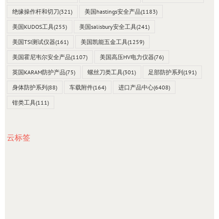
绝缘操作杆和切刀
(321)
美国hastings安全产品
(1183)
美国KUDOS工具
(255)
美国salisbury安全工具
(241)
美国TSI测试仪器
(161)
美国凯能五金工具
(1259)
美国霍尼韦尔安全产品
(1107)
美国高压HV电力仪器
(76)
英国KARAM防护产品
(75)
螺丝刀类工具
(301)
足部防护系列
(191)
身体防护系列
(88)
车载附件
(164)
进口产品中心
(6408)
钳类工具
(111)
云标签