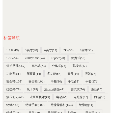
标签导航
1.8米
(49)
3英寸
(50)
6英寸
(62)
7kV
(50)
8英寸
(51)
17KV
(54)
20KV/3min
(54)
Tripper
(58)
便携式
(58)
保护足趾
(169)
充电式
(73)
分体式
(74)
剪枝锯
(47)
功能型
(55)
压接钳
(64)
多功能
(64)
套件
(84)
套装
(97)
安全带
(105)
安全鞋
(191)
干箱
(60)
手动
(58)
手套
(271)
拉缆夹
(78)
氯丁
(48)
油压压接器
(49)
测试仪
(76)
液压
(90)
液压切刀
(62)
液压压接钳
(49)
电动
(66)
电绝缘
(67)
白色
(55)
绝缘
(146)
绝缘手套
(109)
绝缘操作杆
(164)
绝缘毯
(51)
螺丝刀
(262)
重型
(103)
防刺穿
(71)
防割
(60)
防电弧
(87)