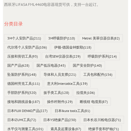
西班牙LIFASA FML4460电容器现货可供，支持一台起订。
分类目录
3M个人安防产品
(211)
3M呼吸防护
(110)
Metrel 美翠仪器仪表
(82)
代尔塔个人安防产品
(106)
伊顿-德国金钟默勒
(118)
压接和剪切工具
(93)
台湾SEW仪器仪表
(229)
呼吸防护系列
(214)
国产产品
(628)
国产低压电器
(345)
国产安全防护
(140)
坠落防护系列
(148)
导体和人员支撑
(221)
工具包和配件
(156)
德国柯劳克工具
(111)
意大利Intercable工具
(139)
手部防护系列
(320)
扳手类工具
(128)
拉缆夹
(106)
接地和跳线设备
(187)
操作杆附件
(129)
断线钳 电缆剪
(87)
日本FUJII DENKO产品
(227)
日本Ikura tools工具
(81)
日本IZUMI工具
(72)
日本YS绝缘产品
(230)
日本长谷川检电仪器
(71)
水平仪与测量工具
(101)
索具及起重设备
(87)
绝缘手套和护袖
(71)