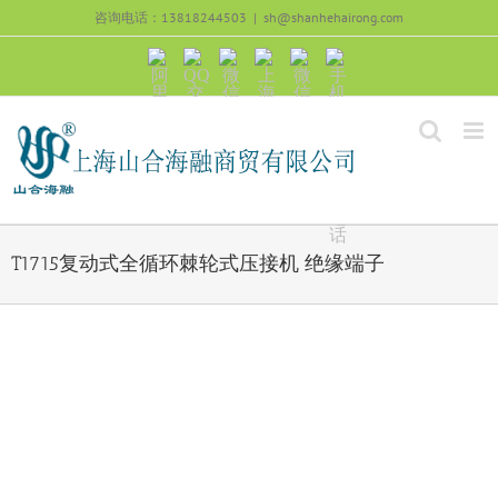
跳
咨询电话：13818244503
|
sh@shanhehairong.com
过
内
阿
QQ
微
上
微
手
容
里
交
信
海
信
机
旺
流
公
山
号：
浏
旺
众
合
sh51082245
览
沟
号：
海
直
通
shanhehairong
融
接
微
拨
博
打
电
话
T1715复动式全循环棘轮式压接机 绝缘端子
View
Larger
Image