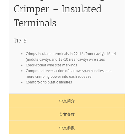
Crimper – Insulated
Terminals
T1715
Crimps insulated terminals in 22-16 (front cavity), 16-14
(middle cavity), and 12-10 (rear cavity) wire sizes
Color-coded wire size markings
Compound lever-action of narrow-span handles puts
more crimping power into each squeeze
Comfort-grip plastic handles
中文简介
英文参数
中文参数