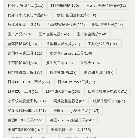
3M个人安防产品
(211)
3M呼吸防护
(110)
Metrel 美翠仪器仪表
(82)
代尔塔个人安防产品
(106)
伊顿-德国金钟默勒
(118)
压接和剪切工具
(93)
台湾SEW仪器仪表
(229)
呼吸防护系列
(214)
国产产品
(628)
国产低压电器
(345)
国产安全防护
(140)
坠落防护系列
(148)
导体和人员支撑
(221)
工具包和配件
(156)
德国柯劳克工具
(111)
意大利Intercable工具
(139)
手部防护系列
(320)
扳手类工具
(128)
拉缆夹
(106)
接地和跳线设备
(187)
操作杆附件
(129)
断线钳 电缆剪
(87)
日本FUJII DENKO产品
(227)
日本Ikura tools工具
(81)
日本IZUMI工具
(72)
日本YS绝缘产品
(230)
日本长谷川检电仪器
(71)
水平仪与测量工具
(101)
索具及起重设备
(87)
绝缘手套和护袖
(71)
绝缘操作杆和切刀
(321)
美国hastings安全产品
(1183)
美国KUDOS工具
(255)
美国salisbury安全工具
(241)
美国TSI测试仪器
(161)
美国凯能五金工具
(1259)