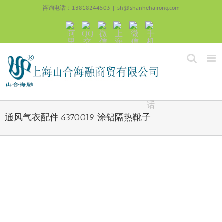
跳
咨询电话：13818244503
|
sh@shanhehairong.com
过
内
阿
QQ
微
上
微
手
容
里
交
信
海
信
机
旺
流
公
山
号：
浏
旺
众
合
sh51082245
览
沟
号：
海
直
通
shanhehairong
融
接
微
拨
博
打
电
话
通风气衣配件 6370019 涂铝隔热靴子
View
Larger
Image