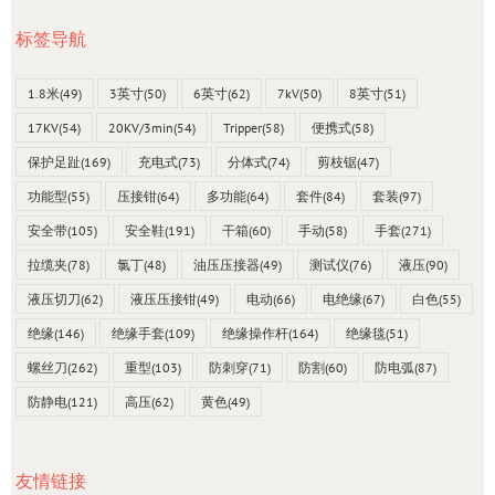
标签导航
1.8米
(49)
3英寸
(50)
6英寸
(62)
7kV
(50)
8英寸
(51)
17KV
(54)
20KV/3min
(54)
Tripper
(58)
便携式
(58)
保护足趾
(169)
充电式
(73)
分体式
(74)
剪枝锯
(47)
功能型
(55)
压接钳
(64)
多功能
(64)
套件
(84)
套装
(97)
安全带
(105)
安全鞋
(191)
干箱
(60)
手动
(58)
手套
(271)
拉缆夹
(78)
氯丁
(48)
油压压接器
(49)
测试仪
(76)
液压
(90)
液压切刀
(62)
液压压接钳
(49)
电动
(66)
电绝缘
(67)
白色
(55)
绝缘
(146)
绝缘手套
(109)
绝缘操作杆
(164)
绝缘毯
(51)
螺丝刀
(262)
重型
(103)
防刺穿
(71)
防割
(60)
防电弧
(87)
防静电
(121)
高压
(62)
黄色
(49)
友情链接