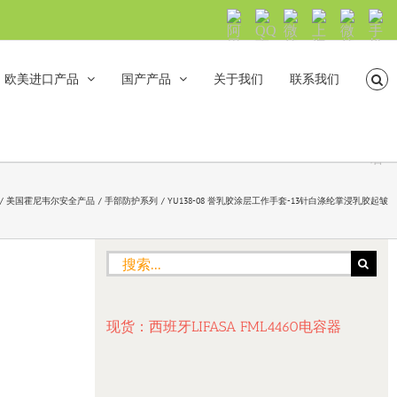
阿
QQ
微
上
微
手
里
交
信
海
信
机
旺
流
公
山
号：
浏
旺
众
合
sh5108
览
欧美进口产品
国产产品
关于我们
联系我们
沟
号：
海
直
通
shanhehairong
融
接
微
拨
博
打
电
话
美国霍尼韦尔安全产品
手部防护系列
YU138-08 誉乳胶涂层工作手套-13针白涤纶掌浸乳胶起皱
搜
索：
现货：西班牙LIFASA FML4460电容器