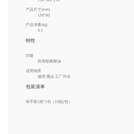
产品尺寸(mm)
150*80
产品净重(kg)
0.5
特性
功能
防滑耐磨耐油
适用场景
修理 搬运 工厂作业
包装清单
靖手套1副*1包（10副/包）