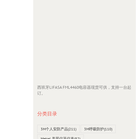
西班牙LIFASA FML4460电容器现货可供，支持一台起
订。
分类目录
3M个人安防产品
(211)
3M呼吸防护
(110)
Metrel 美翠仪器仪表
(82)