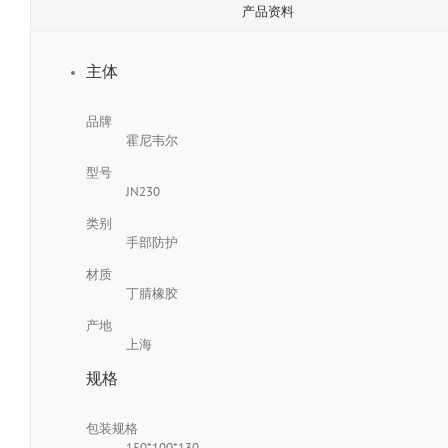
产品资料
主体
品牌
霍尼韦尔
型号
JN230
类别
手部防护
材质
丁腈橡胶
产地
上海
规格
包装规格
150*100*130