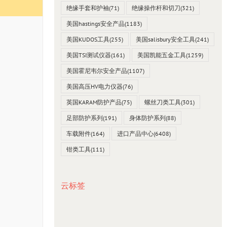
绝缘手套和护袖
(71)
绝缘操作杆和切刀
(321)
美国hastings安全产品
(1183)
美国KUDOS工具
(255)
美国salisbury安全工具
(241)
美国TSI测试仪器
(161)
美国凯能五金工具
(1259)
美国霍尼韦尔安全产品
(1107)
美国高压HV电力仪器
(76)
英国KARAM防护产品
(75)
螺丝刀类工具
(301)
足部防护系列
(191)
身体防护系列
(88)
车载附件
(164)
进口产品中心
(6408)
钳类工具
(111)
云标签