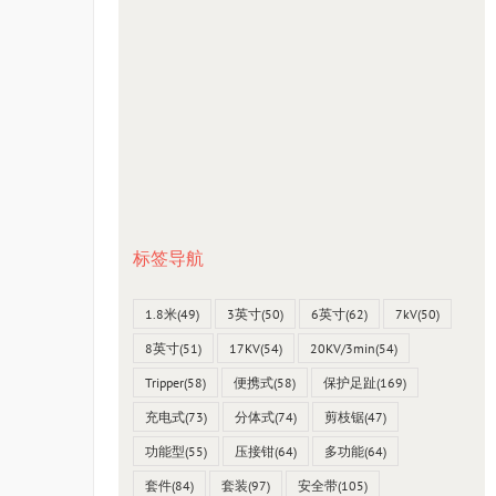
标签导航
1.8米
(49)
3英寸
(50)
6英寸
(62)
7kV
(50)
8英寸
(51)
17KV
(54)
20KV/3min
(54)
Tripper
(58)
便携式
(58)
保护足趾
(169)
充电式
(73)
分体式
(74)
剪枝锯
(47)
功能型
(55)
压接钳
(64)
多功能
(64)
套件
(84)
套装
(97)
安全带
(105)