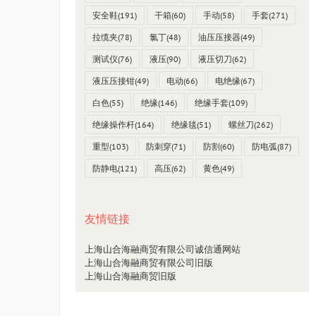
安全鞋
(191)
干箱
(60)
手动
(58)
手套
(271)
拉缆夹
(78)
氯丁
(48)
油压压接器
(49)
测试仪
(76)
液压
(90)
液压切刀
(62)
液压压接钳
(49)
电动
(66)
电绝缘
(67)
白色
(55)
绝缘
(146)
绝缘手套
(109)
绝缘操作杆
(164)
绝缘毯
(51)
螺丝刀
(262)
重型
(103)
防刺穿
(71)
防割
(60)
防电弧
(87)
防静电
(121)
高压
(62)
黄色
(49)
友情链接
上海山合海融商贸有限公司诚信通网站
上海山合海融商贸有限公司旧版
上海山合海融商贸旧版