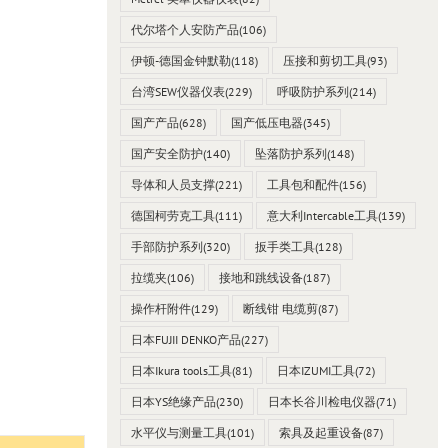
代尔塔个人安防产品
(106)
伊顿-德国金钟默勒
(118)
压接和剪切工具
(93)
台湾SEW仪器仪表
(229)
呼吸防护系列
(214)
国产产品
(628)
国产低压电器
(345)
国产安全防护
(140)
坠落防护系列
(148)
导体和人员支撑
(221)
工具包和配件
(156)
德国柯劳克工具
(111)
意大利Intercable工具
(139)
手部防护系列
(320)
扳手类工具
(128)
拉缆夹
(106)
接地和跳线设备
(187)
操作杆附件
(129)
断线钳 电缆剪
(87)
日本FUJII DENKO产品
(227)
日本Ikura tools工具
(81)
日本IZUMI工具
(72)
日本YS绝缘产品
(230)
日本长谷川检电仪器
(71)
水平仪与测量工具
(101)
索具及起重设备
(87)