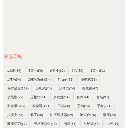
标签导航
1.8米
(49)
3英寸
(50)
6英寸
(62)
7kV
(50)
8英寸
(51)
17KV
(54)
20KV/3min
(54)
Tripper
(58)
便携式
(58)
保护足趾
(169)
充电式
(73)
分体式
(74)
剪枝锯
(47)
功能型
(55)
压接钳
(64)
多功能
(64)
套件
(84)
套装
(97)
安全带
(105)
安全鞋
(191)
干箱
(60)
手动
(58)
手套
(271)
拉缆夹
(78)
氯丁
(48)
油压压接器
(49)
测试仪
(76)
液压
(90)
液压切刀
(62)
液压压接钳
(49)
电动
(66)
电绝缘
(67)
白色
(55)