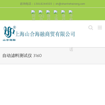
跳
咨询电话：13818244503
|
sh@shanhehairong.com
过
内
阿
QQ
微
上
微
手
容
里
交
信
海
信
机
旺
流
公
山
号：
浏
旺
众
合
sh51082245
览
沟
号：
海
直
通
shanhehairong
融
接
微
拨
博
打
电
话
自动滤料测试仪 3160
View
Larger
Image