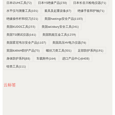
日本IZUMI工具
(72)
日本YS绝缘产品
(230)
日本长谷川检电仪器
(71)
水平仪与测量工具
(101)
索具及起重设备
(87)
绝缘手套和护袖
(71)
绝缘操作杆和切刀
(321)
美国hastings安全产品
(1183)
美国KUDOS工具
(255)
美国salisbury安全工具
(241)
美国TSI测试仪器
(161)
美国凯能五金工具
(1259)
美国霍尼韦尔安全产品
(1107)
美国高压HV电力仪器
(76)
英国KARAM防护产品
(75)
螺丝刀类工具
(301)
足部防护系列
(191)
身体防护系列
(88)
车载附件
(164)
进口产品中心
(6408)
钳类工具
(111)
云标签