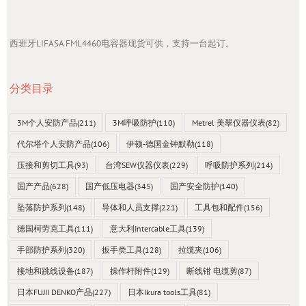
西班牙LIFASA FML4460电容器现货可供，支持一台起订。
分类目录
3M个人安防产品
(211)
3M呼吸防护
(110)
Metrel 美翠仪器仪表
(82)
代尔塔个人安防产品
(106)
伊顿-德国金钟默勒
(118)
压接和剪切工具
(93)
台湾SEW仪器仪表
(229)
呼吸防护系列
(214)
国产产品
(628)
国产低压电器
(345)
国产安全防护
(140)
坠落防护系列
(148)
导体和人员支撑
(221)
工具包和配件
(156)
德国柯劳克工具
(111)
意大利Intercable工具
(139)
手部防护系列
(320)
扳手类工具
(128)
拉缆夹
(106)
接地和跳线设备
(187)
操作杆附件
(129)
断线钳 电缆剪
(87)
日本FUJII DENKO产品
(227)
日本Ikura tools工具
(81)