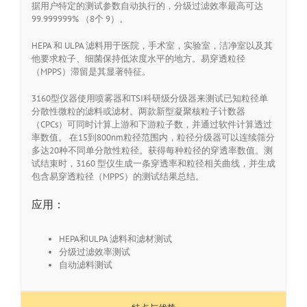
据用户特定的测试参数自动执行的，分级过滤效率最高可达
99.999999% （8个 9）。
HEPA 和 ULPA 滤料用于医院，手术室，实验室，洁净室以及其
他要求粒子、细菌保持低浓度水平的地方。易穿透粒径
（MPPS）滞留是其显著特征。
3160型仪器使用喷雾器和TSI科研级分级器来测试已知粒径单
分散性微粒的滤料或滤材。两款新型凝聚核粒子计数器
（CPCs）可同时计算上游和下游粒子数，并通过软件计算透过
率数值。 在15到800nm粒径范围内，粒径分级器可以连续筛分
多达20种不同单分散性粒径。获得每种粒径的穿透率数值。测
试结束时，3160 型仪生成一条穿透率和粒径相关曲线，并生成
包含易穿透粒径（MPPS）的测试结果总结。
应用：
HEPA和ULPA 滤料和滤材测试
分级过滤效率测试
自动滤料测试